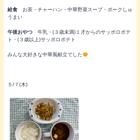
給食
お茶・チャーハン・中華野菜スープ・ポークしゅ
うまい
午後おやつ
牛乳・(３歳未満)１才からのサッポロポテ
ト・(３歳以上)サッポロポテト
みんな大好きな中華風献立でした
５/７(木)