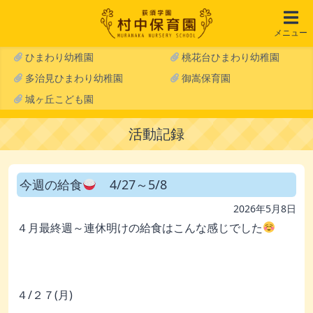
メニュー
ひまわり幼稚園
桃花台ひまわり幼稚園
多治見ひまわり幼稚園
御嵩保育園
城ヶ丘こども園
活動記録
今週の給食
4/27～5/8
2026年5月8日
４月最終週～連休明けの給食はこんな感じでした
４/２７(月)