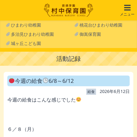
メニュー
ひまわり幼稚園
桃花台ひまわり幼稚園
多治見ひまわり幼稚園
御嵩保育園
城ヶ丘こども園
活動記録
今週の給食
6/8～6/12
2026年6月12日
給食
今週の給食はこんな感じでした
６／８（月）